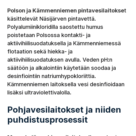
Polson ja Kämmenniemen pintavesilaitokse
t
käsittelevät Näsijärven pintavettä.
Polyalumiinikloridilla saostettu humus
poistetaan Polsossa kontakti- ja
aktiivihiilisuodatuksella ja Kämmenniemessä
flotaation sekä hiekka- ja
aktiivihiilisuodatuksen avulla. Veden pH:n
säätöön ja alkalointiin käytetään soodaa ja
desinfiointiin natriumhypokloriittia.
Kämmenniemen laitoksella vesi desinfioidaan
lisäksi ultraviolettivalolla.
Pohjavesilaitokset ja niiden
puhdistusprosessit