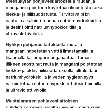
Messukylän pohjavesilaitoksella
raudan ja
mangaanin poistoon käytetään ilmastusta sekä
hiekka- ja hiilisuodatusta. Tarvittava pH:n
säätö ja alkalointi tehdään natriumhydroksidilla
ja desinfiointi natriumhypokloriitilla ja
ultraviolettivalolla.
Hyhkyn pohjavesilaitoksella
rauta ja
mangaani hapetetaan vettä ilmastamalla ja
lisäämällä kaliumpermanganaattia. Tämän
jälkeen saostunut rauta ja mangaani poistetaan
hiekka- ja aktiivihiilisuodatuksella, alkaloidaan
natriumhydroksidilla ja veden hygieenisyys
varmistetaan natriumhypokloriittidesinfioinnilla
ja ultraviolettivalolla.
Mustalammen pohjavesilaitoksen
puhdistusprosessi sisältää veden ilmastuksen