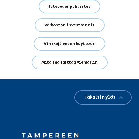
Jätevedenpuhdistus
Verkoston investoinnit
Vinkkejä veden käyttöön
Mitä saa laittaa viemäriin
Takaisin ylös