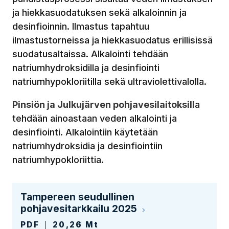
ja hiekkasuodatuksen sekä alkaloinnin ja
desinfioinnin. Ilmastus tapahtuu
ilmastustorneissa ja hiekkasuodatus erillisissä
suodatusaltaissa. Alkalointi tehdään
natriumhydroksidilla ja desinfiointi
natriumhypokloriitilla sekä ultraviolettivalolla.
Pinsiön ja Julkujärven pohjavesilaitoksill
a
tehdään ainoastaan veden alkalointi ja
desinfiointi. Alkalointiin käytetään
natriumhydroksidia ja desinfiointiin
natriumhypokloriittia.
Tampereen seudullinen
pohjavesitarkkailu 2025
PDF
20,26 Mt