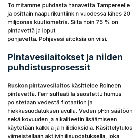
Toimitamme puhdasta hanavettä Tampereelle
ja osittain naapurikuntiinkin vuodessa lähes 20
miljoonaa kuutiometriä. Siitä noin 75 % on
pintavettä ja loput
pohjavettä. Pohjavesilaitoksia on viisi.
Pintavesilaitokset ja niiden
puhdistusprosessit
Ruskon pintavesilaitos
käsittelee Roineen
pintavettä. Ferrisulfaatilla saostettu humus
poistetaan vedestä flotaation ja
hiekkasuodatuksen avulla. Veden pH:n säätöön
sekä kovuuden ja alkaliteetin lisäämiseen
käytetään kalkkia ja hiilidioksidia. Käsittelytulos
viimeistellään aktiivihiilisuodatuksella, joka