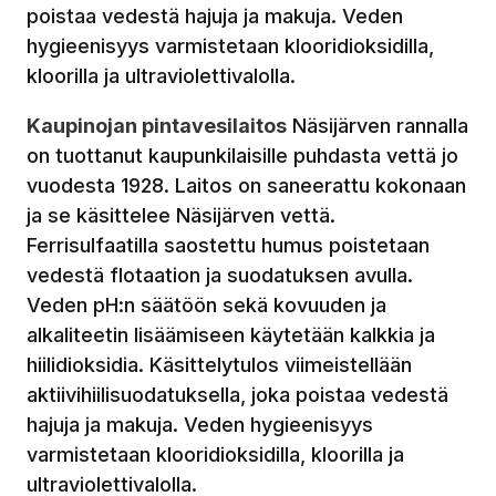
poistaa vedestä hajuja ja makuja. Veden
hygieenisyys varmistetaan klooridioksidilla,
kloorilla ja ultraviolettivalolla.
Kaupinojan pintavesilaitos
Näsijärven rannalla
on tuottanut kaupunkilaisille puhdasta vettä jo
vuodesta 1928. Laitos on saneerattu kokonaan
ja se käsittelee Näsijärven vettä.
Ferrisulfaatilla saostettu humus poistetaan
vedestä flotaation ja suodatuksen avulla.
Veden pH:n säätöön sekä kovuuden ja
alkaliteetin lisäämiseen käytetään kalkkia ja
hiilidioksidia. Käsittelytulos viimeistellään
aktiivihiilisuodatuksella, joka poistaa vedestä
hajuja ja makuja. Veden hygieenisyys
varmistetaan klooridioksidilla, kloorilla ja
ultraviolettivalolla.