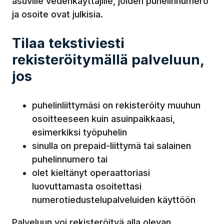
asuville vedenkäyttäjille, joiden puhelinnumero
ja osoite ovat julkisia.
Tilaa tekstiviesti
rekisteröitymällä palveluun,
jos
puhelinliittymäsi on rekisteröity muuhun
osoitteeseen kuin asuinpaikkaasi,
esimerkiksi työpuhelin
sinulla on prepaid-liittymä tai salainen
puhelinnumero tai
olet kieltänyt operaattoriasi
luovuttamasta osoitettasi
numerotiedustelupalveluiden käyttöön
Palveluun voi rekisteröityä alla olevan