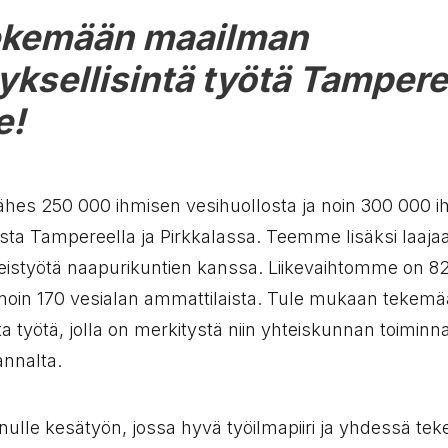
ekemään maailman
yksellisintä työtä
Tamper
e!
hes 250 000 ihmisen vesihuollosta ja noin 300 000 i
osta Tampereella ja Pirkkalassa. Teemme lisäksi laaja
eistyötä naapurikuntien kanssa. Liikevaihtomme on 8
noin 170 vesialan ammattilaista. Tule mukaan tekem
ta työtä, jolla on merkitystä niin yhteiskunnan toiminn
nnalta.
ulle kesätyön, jossa hyvä työilmapiiri ja yhdessä te