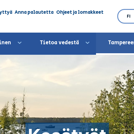
yttyä
Anna palautetta
Ohjeet ja lomakkeet
FI
inen
Tietoa vedestä
Tamperee
Avaa valikko
Avaa valikko