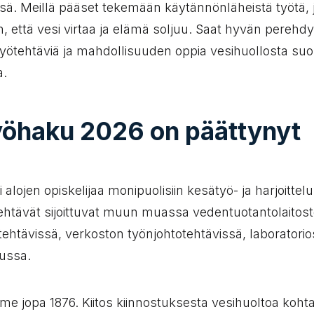
sä. Meillä pääset tekemään käytännönläheistä työtä, 
n, että vesi virtaa ja elämä soljuu. Saat hyvän perehd
työtehtäviä ja mahdollisuuden oppia vesihuollosta su
a.
öhaku 2026 on päättynyt
alojen opiskelijaa monipuolisiin kesätyö- ja harjoittelu
htävät sijoittuvat muun muassa vedentuotantolaitoste
ehtävissä, verkoston työnjohtotehtävissä, laboratori
ussa.
mme jopa 1876. Kiitos kiinnostuksesta vesihuoltoa koht