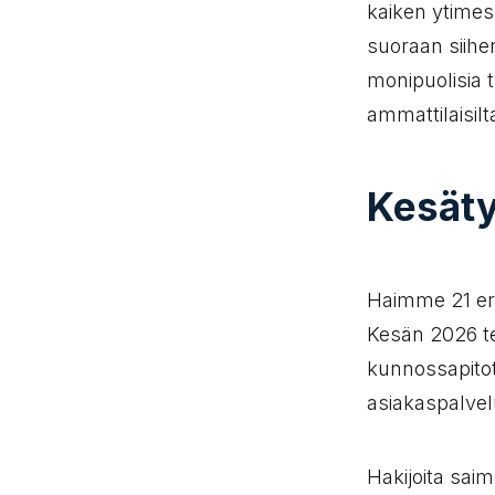
kaiken ytimes
suoraan siihe
monipuolisia 
ammattilaisilt
Kesäty
Haimme 21 eri 
Kesän 2026 te
kunnossapitot
asiakaspalvel
Hakijoita sai