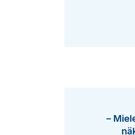
– Miel
nä