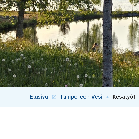
Etusivu
Tampereen Vesi
Kesätyöt
(Linkki vie ulkopuoliselle sivustolle)