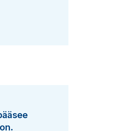
 pääsee
on.