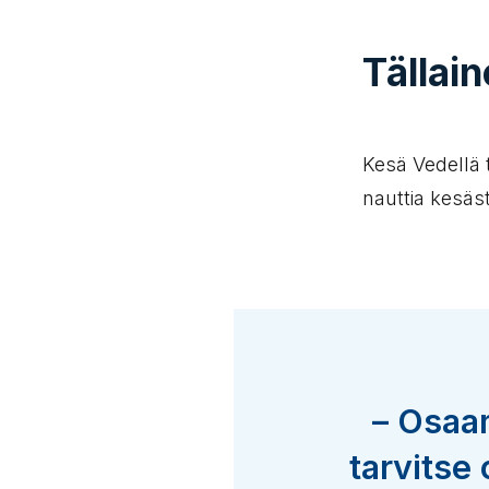
Tällai
Kesä Vedellä 
nauttia kesäst
– Osaam
tarvitse 