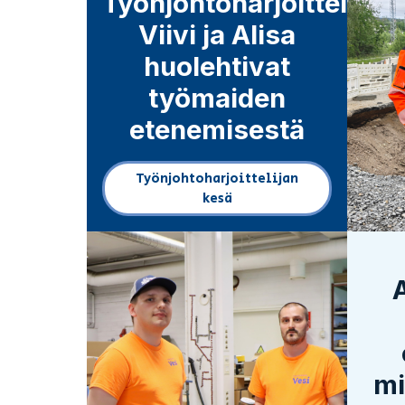
Työnjohtoharjoittelijat
Viivi ja Alisa
huolehtivat
työmaiden
etenemisestä
Työnjohtoharjoittelijan
(Linkki vie ulkopuoliselle 
kesä
mi