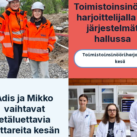
Toimistoinsinö
harjoittelijall
järjestelmä
hallussa
Toimistoinsinööriharjo
(Linkki
kesä
sivustolle)
Adis ja Mikko
vaihtavat
etäluettavia
ttareita kesän