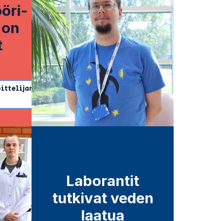
öri-
a on
t
ittelijan
 vie ulkopuoliselle sivustolle)
Laborantit
tutkivat veden
laatua