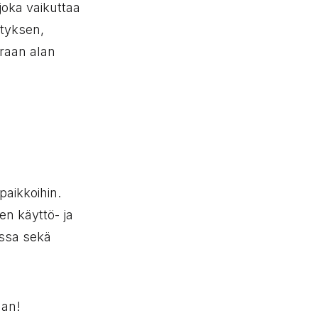
joka vaikuttaa
ytyksen,
oraan alan
paikkoihin.
n käyttö- ja
ossa sekä
aan!