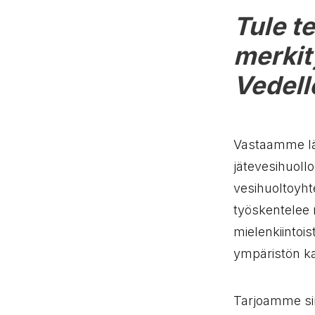
Tule t
merkit
Vedell
Vastaamme lä
jätevesihuoll
vesihuoltoyht
työskentelee 
mielenkiintois
ympäristön ka
Tarjoamme sin