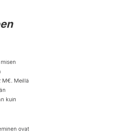
een
hmisen
a
2 M€. Meillä
ään
an kuin
keminen ovat