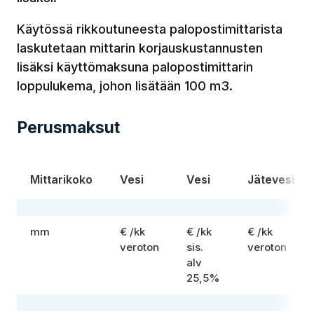
Käytössä rikkoutuneesta palopostimittarista
laskutetaan mittarin korjauskustannusten
lisäksi käyttömaksuna palopostimittarin
loppulukema, johon lisätään 100 m3.
Perusmaksut
Mittarikoko
Vesi
Vesi
Jätevesi
mm
€ /kk
€ /kk
€ /kk
veroton
sis.
veroton
alv
25,5%