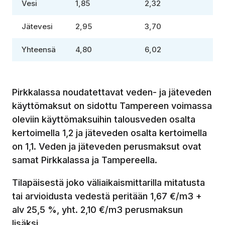
Vesi
1,85
2,32
Jätevesi
2,95
3,70
Yhteensä
4,80
6,02
Pirkkalassa noudatettavat veden- ja jäteveden
käyttömaksut on sidottu Tampereen voimassa
oleviin käyttömaksuihin talousveden osalta
kertoimella 1,2 ja jäteveden osalta kertoimella
on 1,1. Veden ja jäteveden perusmaksut ovat
samat Pirkkalassa ja Tampereella.
Tilapäisestä joko väliaikaismittarilla mitatusta
tai arvioidusta vedestä peritään 1,67 €/m3 +
alv 25,5 %, yht. 2,10 €/m3 perusmaksun
lisäksi.