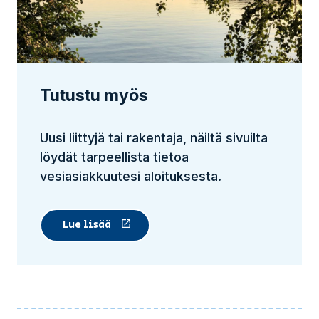
Tutustu myös
Uusi liittyjä tai rakentaja, näiltä sivuilta
löydät tarpeellista tietoa
vesiasiakkuutesi aloituksesta.
Lue lisää
(Linkki vie ulkopuoliselle sivustolle)