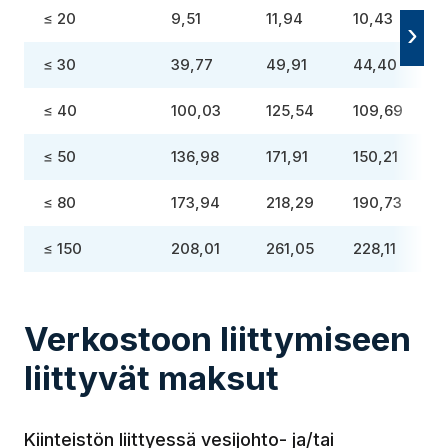
≤ 20
9,51
11,94
10,43
≤ 30
39,77
49,91
44,40
≤ 40
100,03
125,54
109,69
≤ 50
136,98
171,91
150,21
≤ 80
173,94
218,29
190,73
≤ 150
208,01
261,05
228,11
Verkostoon liittymiseen
liittyvät maksut
Kiinteistön liittyessä vesijohto- ja/tai